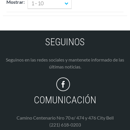
Mostrar:
1 - 10
SEGUINOS
Seguinos en las redes sociales y mantenete informado de las
últimas noticias.
COMUNICACIÓN
Camino Centenario Nro 70 e/ 474 y 476 City Bell
(221) 618-0203