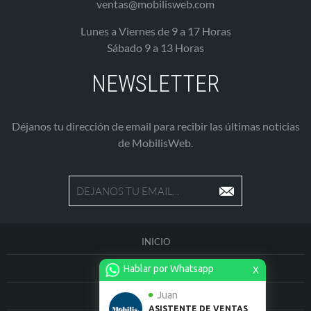
ventas@mobilisweb.com
Lunes a Viernes de 9 a 17 Horas
Sábado 9 a 13 Horas
NEWSLETTER
Déjanos tu dirección de email para recibir las últimas noticias
de MobilisWeb.
INICIO
Hablar por Whatsapp
QUIENES SOMOS
X
Juan
PRODUCTOS
ASISTENTE DE VENTAS