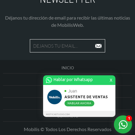
Déjanos tu dirección de email para recibir las últimas noticias
de MobilisWeb.
INICIO
Hablar por Whatsapp
QUIENES SOMOS
X
Juan
PRODUCTOS
ASISTENTE DE VENTAS
CASOS DE EXITO
HABLAR AHORA
MISTICASTUDIO.COM
CONTACTO
1
Mobilis
© Todos Los Derechos Reservados