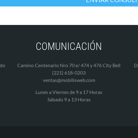
COMUNICACIÓN
ado
Camino Centenario Nro 70 e/ 474 y 476 City Bell
D
(221) 618-0203
ventas@mobilisweb.com
Lunes a Viernes de 9 a 17 Horas
Sábado 9 a 13 Horas