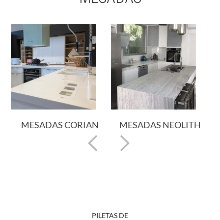
S NEOLITH
PILETA DANNA
MESADA 3
PILETAS DE