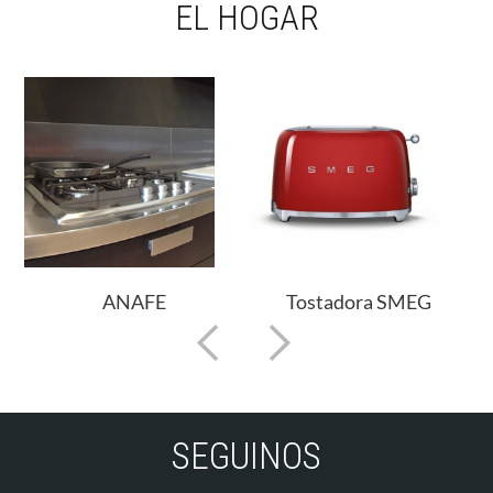
EL HOGAR
ora SMEG
Jarra Eléctrica Smeg
Hornos
SEGUINOS