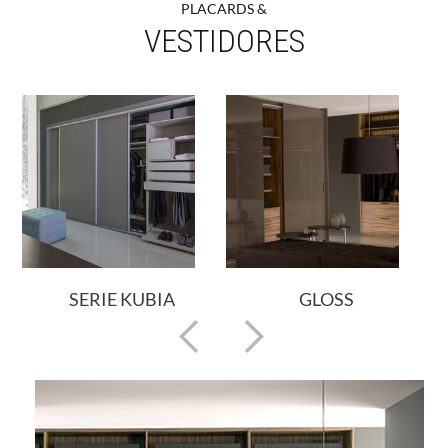
PLACARDS &
VESTIDORES
LOSS
TECNIA
ASPEN